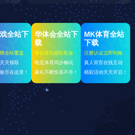
后，总结当前AC米兰面临的挑战和机遇。
系
球员。他出色的表现帮助球队赢得了多个重
未得到应有的重视。近期关于阿莱格里下课
角度来看，他自然希望能够在一个稳定且具
术安排有着独特见解。但他的某些决定却令
置上。因此，在这样的背景下，迈尼昂的不
首发机会，还渴望看到球队整体水平有所提
业规划也受到很大影响。如果他继续留在一
标。因此，即使阿莱格里下课后新任主帅能
会影响他的决策。