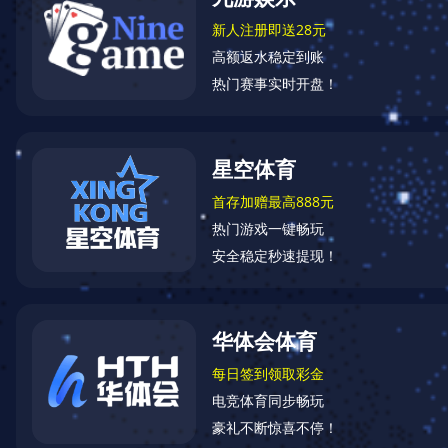
立即下载mk体育盘口APP
首页
/
体育新闻
/ 正文