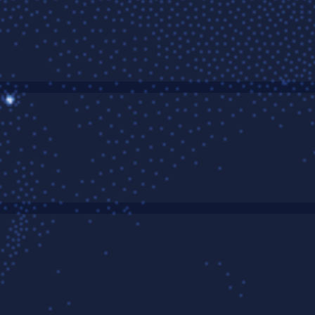
近日，意大利媒体报道称，AC米兰的门将迈尼昂
因此选择离队。与此同时，英超豪门切尔西也在
广泛的讨论，也让很多球迷对即将到来的转会窗
事件：首先，探讨迈尼昂与阿莱格里之间的关系