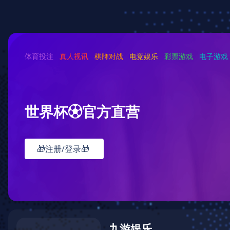
立即注册
mk体育盘口
官网 ·
平台
MK体育盘口 OFFICIAL WEBSITE
自2022年创立以来，
mk体育盘口
致力于为用户提
杯、LPL在内的热门赛事直播与数据服务，广受