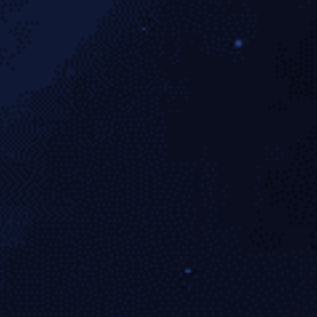
综上所述，“意媒称迈尼扬对阿莱格里下课不满或
的复杂人际关系以及各方利益博弈。不论未来怎
职业足球世界风云变幻绝佳案例，让我们意识到
抉择往往涉及个人理想与团队目标之间微妙平衡
最后，我们期待着接下来事态的发展，希望各方
朝着更美好的方向前行。同时，我们也祝福每位
佳归宿，实现自我价值，再创辉煌！