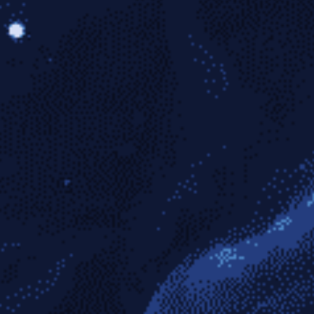
3、离队可能带来的影响
如果最终决定离开AC米兰，对于俱乐部来说无疑
防线上的中坚力量，同时也是更衣室内的重要领
费时间去适应新的守门员。而这种适应过程或许
对于其他球员而言，他们也可能受到其中变化所
力势必会受到考验。此外，如果没有及时找到合适
可能面临更大的压力，这对于争夺联赛积分和欧
当然，从个人层面来看，如果迈尼ャン选择加盟
平台展示自己。这不仅有助于提高他的职业生涯
界杯等重大赛事的机会。因此，无论如何，他都
合自身发展的决定。
4、AC米兰当前挑战与机遇