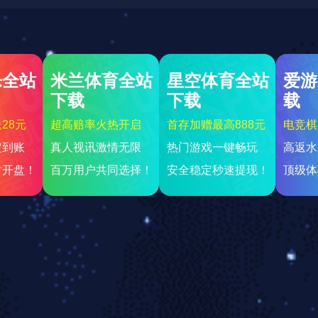
原因；接着，讨论迈尼昂离队可能带来的影响；最
1、迈尼昂与阿莱格里的关
迈尼昂自加盟AC米兰以来，一直是球队中的关键
要比赛。然而，在阿莱格里执教期间，他似乎并
的传闻，使得两人的关系更加紧张。从迈尼昂的
备竞争力的环境中继续发展自己的职业生涯。
阿莱格里作为一名经验丰富的教练，对于球队战
球员们感到困惑，尤其是在如何使用门将这一位
满情绪就显得尤为明显。他不仅希望能获得更多
升。
此外，迈尼昂作为法国国家队的一员，其个人职
个不确定性较大的环境中，将难以实现自己的目
够改善局面，但这段时间内积累的不满情绪依然